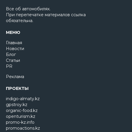
Все об автомобилях.
При перепечатке материалов ссылка
обязательна.
МЕНЮ
Главная
Новости
Блог
Статьи
PR
Реклама
ПРОЕКТЫ
indigo-almaty.kz
gpstroy.kz
organic-food.kz
openturism.kz
promo-kz.info
promoactions.kz