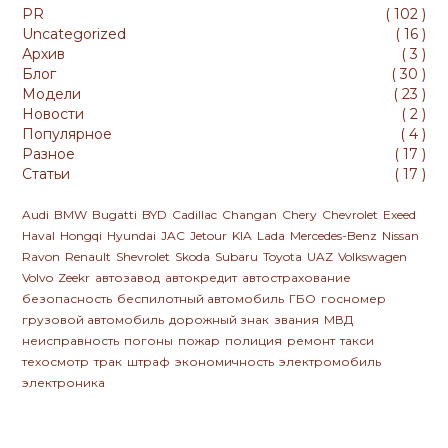
PR
(
102
)
Uncategorized
(
16
)
Архив
(
3
)
Блог
(
30
)
Модели
(
23
)
Новости
(
2
)
Популярное
(
4
)
Разное
(
17
)
Статьи
(
17
)
Audi
BMW
Bugatti
BYD
Cadillac
Changan
Chery
Chevrolet
Exeed
Haval
Hongqi
Hyundai
JAC
Jetour
KIA
Lada
Mercedes-Benz
Nissan
Ravon
Renault
Shevrolet
Skoda
Subaru
Toyota
UAZ
Volkswagen
Volvo
Zeekr
автозавод
автокредит
автострахование
безопасность
беспилотный автомобиль
ГБО
госномер
грузовой автомобиль
дорожный знак
звания
МВД
неисправность
погоны
пожар
полиция
ремонт
такси
техосмотр
трак
штраф
экономичность
электромобиль
электроника