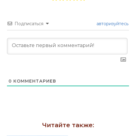
Подписаться
авторизуйтесь
0
КОММЕНТАРИЕВ
Читайте также: