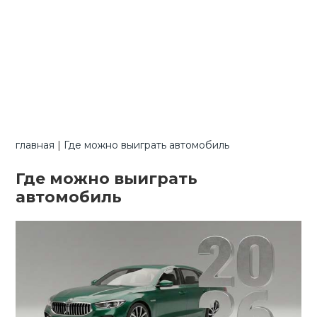
главная
|
Где можно выиграть автомобиль
Где можно выиграть
автомобиль