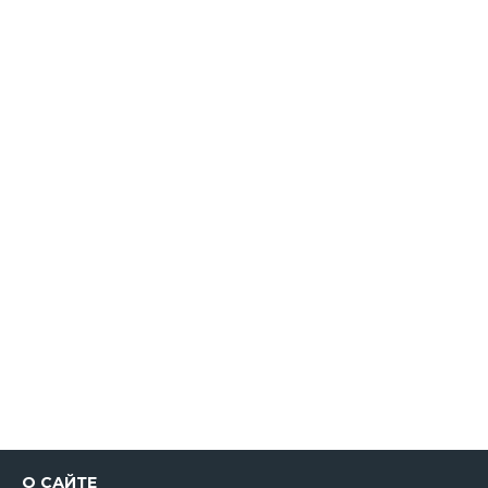
О САЙТЕ