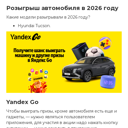
Розыгрыш автомобиля в 2026 году
Какие модели разыгрывали в 2026 году?
Hyundai Tucson.
Yandex Go
Чтобы выиграть призы, кроме автомобиля есть еще и
гаджеты, — нужно являться пользователем
приложения, для участия в акции надо нажать кнопку