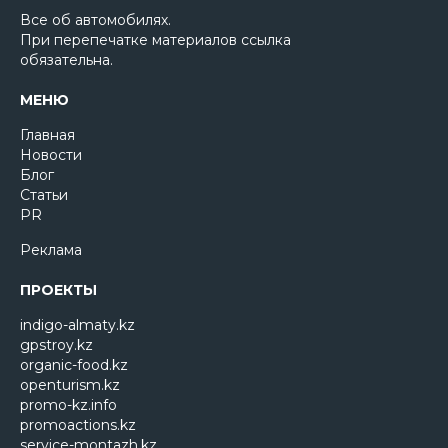
Все об автомобилях.
При перепечатке материалов ссылка
обязательна.
МЕНЮ
Главная
Новости
Блог
Статьи
PR
Реклама
ПРОЕКТЫ
indigo-almaty.kz
gpstroy.kz
organic-food.kz
openturism.kz
promo-kz.info
promoactions.kz
service-montazh.kz