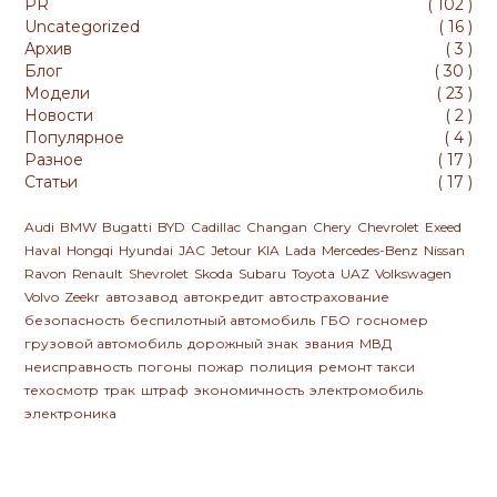
PR
(
102
)
Uncategorized
(
16
)
Архив
(
3
)
Блог
(
30
)
Модели
(
23
)
Новости
(
2
)
Популярное
(
4
)
Разное
(
17
)
Статьи
(
17
)
Audi
BMW
Bugatti
BYD
Cadillac
Changan
Chery
Chevrolet
Exeed
Haval
Hongqi
Hyundai
JAC
Jetour
KIA
Lada
Mercedes-Benz
Nissan
Ravon
Renault
Shevrolet
Skoda
Subaru
Toyota
UAZ
Volkswagen
Volvo
Zeekr
автозавод
автокредит
автострахование
безопасность
беспилотный автомобиль
ГБО
госномер
грузовой автомобиль
дорожный знак
звания
МВД
неисправность
погоны
пожар
полиция
ремонт
такси
техосмотр
трак
штраф
экономичность
электромобиль
электроника