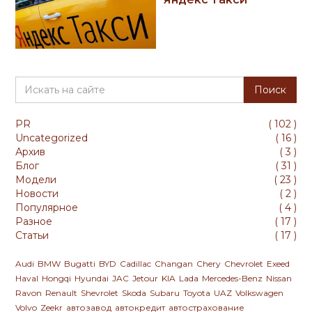
PR
(
102
)
Uncategorized
(
16
)
Архив
(
3
)
Блог
(
31
)
Модели
(
23
)
Новости
(
2
)
Популярное
(
4
)
Разное
(
17
)
Статьи
(
17
)
Audi
BMW
Bugatti
BYD
Cadillac
Changan
Chery
Chevrolet
Exeed
Haval
Hongqi
Hyundai
JAC
Jetour
KIA
Lada
Mercedes-Benz
Nissan
Ravon
Renault
Shevrolet
Skoda
Subaru
Toyota
UAZ
Volkswagen
Volvo
Zeekr
автозавод
автокредит
автострахование