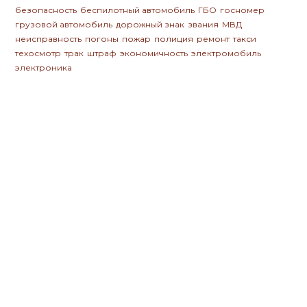
безопасность
беспилотный автомобиль
ГБО
госномер
грузовой автомобиль
дорожный знак
звания
МВД
неисправность
погоны
пожар
полиция
ремонт
такси
техосмотр
трак
штраф
экономичность
электромобиль
электроника