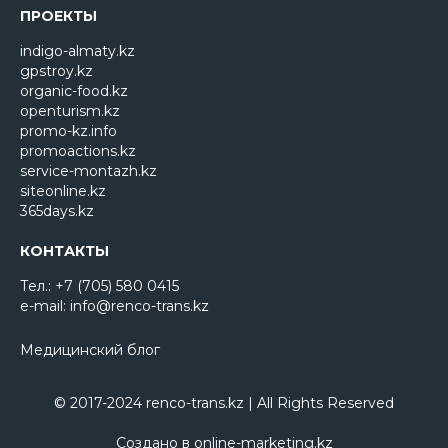
ПРОЕКТЫ
indigo-almaty.kz
gpstroy.kz
organic-food.kz
openturism.kz
promo-kz.info
promoactions.kz
service-montazh.kz
siteonline.kz
365days.kz
КОНТАКТЫ
Тел.: +7 (705) 580 0415
e-mail: info@renco-trans.kz
Медицинский блог
© 2017-2024 renco-trans.kz | All Rights Reserved
Создано в
online-marketing.kz