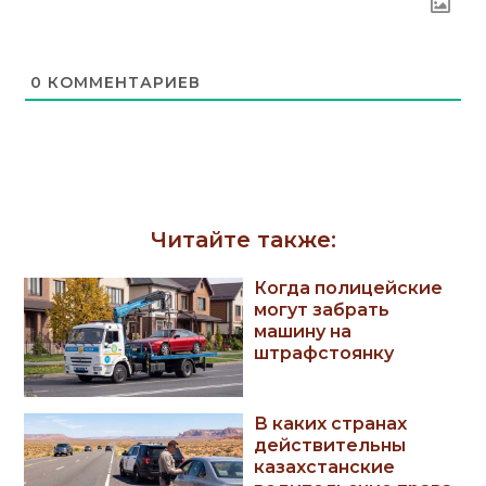
0
КОММЕНТАРИЕВ
Читайте также:
Когда полицейские
могут забрать
машину на
штрафстоянку
В каких странах
действительны
казахстанские