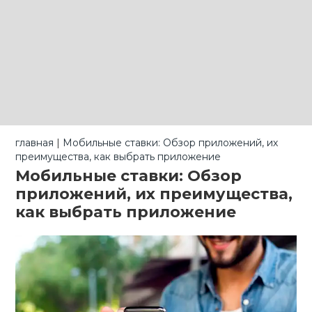
главная
|
Мобильные ставки: Обзор приложений, их
преимущества, как выбрать приложение
Мобильные ставки: Обзор
приложений, их преимущества,
как выбрать приложение