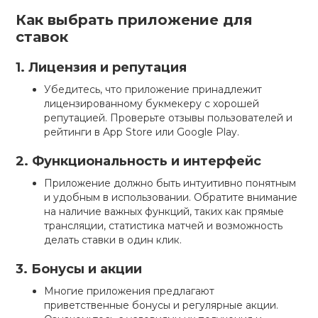
Как выбрать приложение для
ставок
1. Лицензия и репутация
Убедитесь, что приложение принадлежит
лицензированному букмекеру с хорошей
репутацией. Проверьте отзывы пользователей и
рейтинги в App Store или Google Play.
2. Функциональность и интерфейс
Приложение должно быть интуитивно понятным
и удобным в использовании. Обратите внимание
на наличие важных функций, таких как прямые
трансляции, статистика матчей и возможность
делать ставки в один клик.
3. Бонусы и акции
Многие приложения предлагают
приветственные бонусы и регулярные акции.