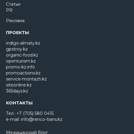
Статьи
PR
Реклама
ПРОЕКТЫ
indigo-almaty.kz
gpstroy.kz
organic-food.kz
openturism.kz
promo-kz.info
promoactions.kz
service-montazh.kz
siteonline.kz
365days.kz
КОНТАКТЫ
Тел.: +7 (705) 580 0415
e-mail: info@renco-trans.kz
Медицинский блог