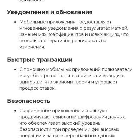
Уведомления и обновления
Мобильные приложения предоставляют
мгновенные уведомления о результатах матчей,
изменениях коэффициентов и новых акциях, что
позволяет оперативно реагировать на
изменения.
Быстрые транзакции
С помощью мобильных приложений пользователи
могут быстро пополнять свой счет и выводить
выигрыши, что экономит время и упрощает
процесс ставок.
Безопасность
Современные приложения используют
продвинутые технологии шифрования данных,
что обеспечивает высокий уровень
безопасности при проведении финансовых
операций и защите персональных данных.