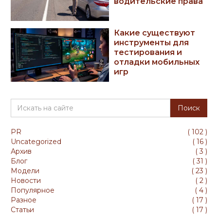
водительские права
Какие существуют
инструменты для
тестирования и
отладки мобильных
игр
PR
(
102
)
Uncategorized
(
16
)
Архив
(
3
)
Блог
(
31
)
Модели
(
23
)
Новости
(
2
)
Популярное
(
4
)
Разное
(
17
)
Статьи
(
17
)