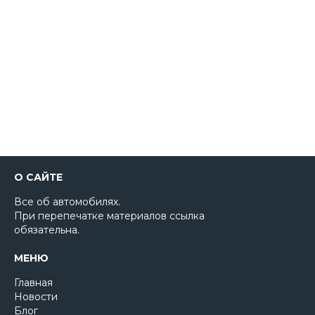
О САЙТЕ
Все об автомобилях.
При перепечатке материалов ссылка
обязательна.
МЕНЮ
Главная
Новости
Блог