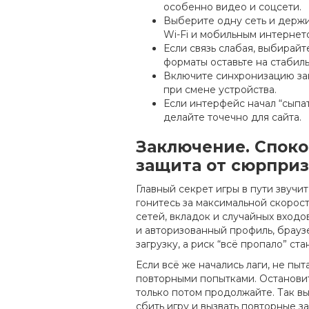
особенно видео и соцсети.
Выберите одну сеть и держи
Wi-Fi и мобильным интернет
Если связь слабая, выбирайт
форматы оставьте на стабиль
Включите синхронизацию зак
при смене устройства.
Если интерфейс начал “сыпат
делайте точечно для сайта.
Заключение. Споко
защита от сюрпри
Главный секрет игры в пути звучи
гонитесь за максимальной скорост
сетей, вкладок и случайных входо
и авторизованный профиль, брауз
загрузку, а риск “всё пропало” ст
Если всё же начались лаги, не пы
повторными попытками. Остановит
только потом продолжайте. Так в
сбить игру и вызвать повторные за