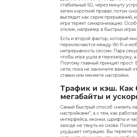
стабильный 5G, через минуту устр
затем короткий провал, потом сно
выглядит как серия прерываний, и
игра теряет синхронизацию. Особе
отклик, например в быстрых играх 
Есть и второй фактор, который мн
переключаются между Wi-Fi и моби
непрерывность сессии. Пара секу
чтобы игра ушла в перезагрузку, 
Поэтому главный принцип прост. 
сети, пока не закончите важный о
ставки или меняете настройки.
Трафик и кэш. Как
мегабайты и ускор
Самый быстрый способ снизить лаг
настройками”, а с тем, как работа
интерфейса, иконки, шрифты и ча
заходе не тянуть их снова. Поэто
ухудшает ситуацию. Вы теряете л