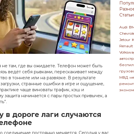
Попул
Разно
Статьи
Audi
B
Chevrol
Jetour
K
Renault
Volkswa
автост
беспил
я не там, где вы ожидаете. Телефон может быть
грузов
вязь ведёт себя рывками, перескакивает между
во в тоннеле или на развязке. В результате
МВД
не
 загрузки, странные ошибки в игре и ощущение,
ремонт
практике чаще виноваты трафик, кэш и
эконом
у защита начинается с пары простых привычек, а
ть”.
у в дороге лаги случаются
телефоне
то соединение постоянно меняется. Сегодня у вас