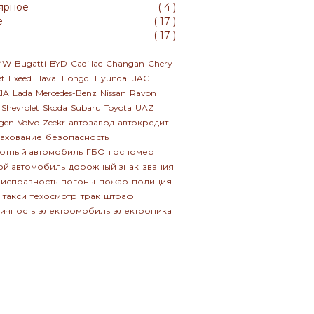
ярное
(
4
)
е
(
17
)
(
17
)
MW
Bugatti
BYD
Cadillac
Changan
Chery
et
Exeed
Haval
Hongqi
Hyundai
JAC
IA
Lada
Mercedes-Benz
Nissan
Ravon
Shevrolet
Skoda
Subaru
Toyota
UAZ
gen
Volvo
Zeekr
автозавод
автокредит
рахование
безопасность
отный автомобиль
ГБО
госномер
ой автомобиль
дорожный знак
звания
исправность
погоны
пожар
полиция
такси
техосмотр
трак
штраф
ичность
электромобиль
электроника