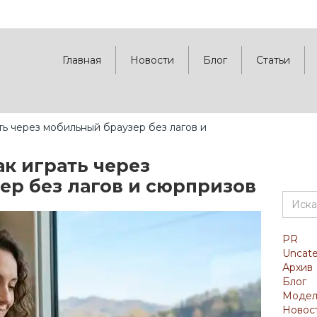
Главная
Новости
Блог
Статьи
ать через мобильный браузер без лагов и
ак играть через
ер без лагов и сюрпризов
PR
Uncate
Архив
Блог
Моде
Новос