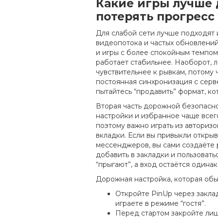
Какие игры лучше д
потерять прогресс
Для слабой сети лучше подходят 
видеопотока и частых обновлений
и игры с более спокойным темпом
работает стабильнее. Наоборот, 
чувствительнее к рывкам, потому
постоянная синхронизация с серве
пытайтесь “продавить” формат, ко
Вторая часть дорожной безопаснос
настройки и избранное чаще всего
поэтому важно играть из авторизо
вкладки. Если вы привыкли открыв
мессенджеров, вы сами создаёте р
добавить в закладки и пользовать
“прыгают”, а вход остаётся одина
Дорожная настройка, которая обы
Откройте PinUp через заклад
играете в режиме “гостя”.
Перед стартом закройте лиш