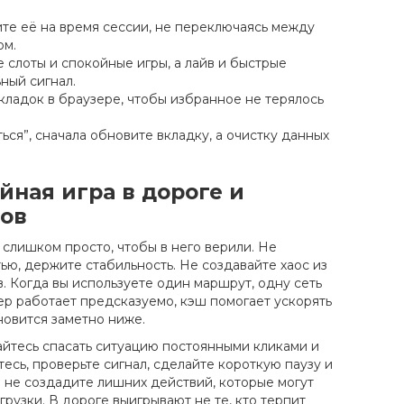
те её на время сессии, не переключаясь между
ом.
е слоты и спокойные игры, а лайв и быстрые
ный сигнал.
ладок в браузере, чтобы избранное не терялось
ься”, сначала обновите вкладку, а очистку данных
йная игра в дороге и
зов
т слишком просто, чтобы в него верили. Не
ью, держите стабильность. Не создавайте хаос из
в. Когда вы используете один маршрут, одну сеть
ер работает предсказуемо, кэш помогает ускорять
ановится заметно ниже.
тайтесь спасать ситуацию постоянными кликами и
есь, проверьте сигнал, сделайте короткую паузу и
ы не создадите лишних действий, которые могут
грузки. В дороге выигрывают не те, кто терпит