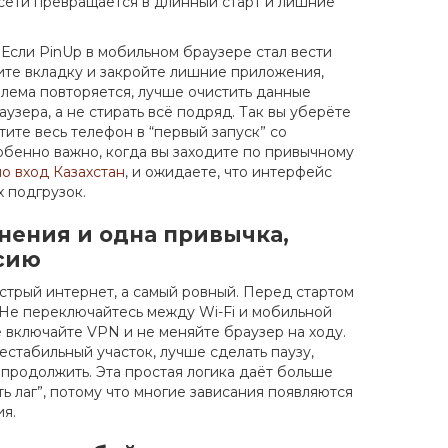
й сети превращается в длинный старт и лишние
 Если PinUp в мобильном браузере стал вести
зите вкладку и закройте лишние приложения,
блема повторяется, лучше очистить данные
аузера, а не стирать всё подряд. Так вы уберёте
ите весь телефон в “первый запуск” со
собенно важно, когда вы заходите по привычному
о вход Казахстан
, и ожидаете, что интерфейс
 подгрузок.
нения и одна привычка,
ссию
стрый интернет, а самый ровный. Перед стартом
 Не переключайтесь между Wi-Fi и мобильной
е включайте VPN и не меняйте браузер на ходу.
естабильный участок, лучше сделать паузу,
 продолжить. Эта простая логика даёт больше
ь лаг”, потому что многие зависания появляются
я.