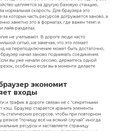
ойство цепляется за другую базовую станцию,
ва нормальная скорость. Для браузера это
з-за которых часть ресурсов догружается заново, а
нно заметно это в форматах, где важен темп и
и лайв-разделах.
огие не учитывают. В дороге люди часто
льной сетью, не замечая, что это ломает
нд на переподключение может быть достаточно,
а браузер начал заново поднимать соединения.
Если вы уже начали сессию, держитесь одной
трезок, особенно если вы в моменте делаете
 браузер экономит
яет входы
и и трафик в дороге связан не с “секретными
ет кэш. Браузер старается хранить элементы
сть статических ресурсов, чтобы при повторном
му резкое “почищу всё на всякий случай” иногда
окальные ресурсы и заставляете страницу