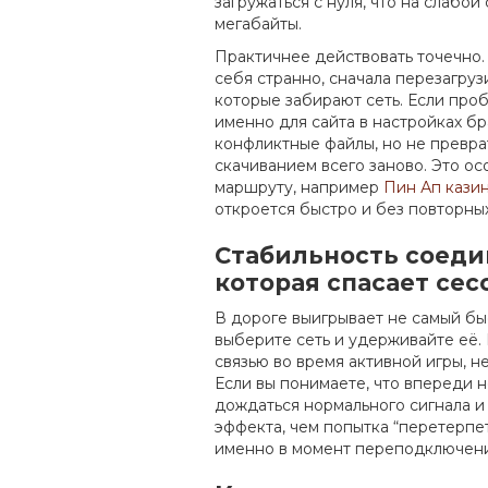
загружаться с нуля, что на слабо
мегабайты.
Практичнее действовать точечно.
себя странно, сначала перезагру
которые забирают сеть. Если про
именно для сайта в настройках бр
конфликтные файлы, но не преврат
скачиванием всего заново. Это о
маршруту, например
Пин Ап казин
откроется быстро и без повторных
Стабильность соеди
которая спасает се
В дороге выигрывает не самый бы
выберите сеть и удерживайте её.
связью во время активной игры, н
Если вы понимаете, что впереди н
дождаться нормального сигнала и
эффекта, чем попытка “перетерпет
именно в момент переподключени