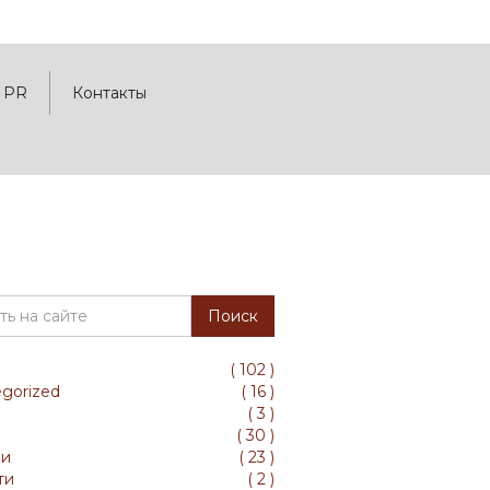
PR
Контакты
(
102
)
gorized
(
16
)
(
3
)
(
30
)
ли
(
23
)
ти
(
2
)