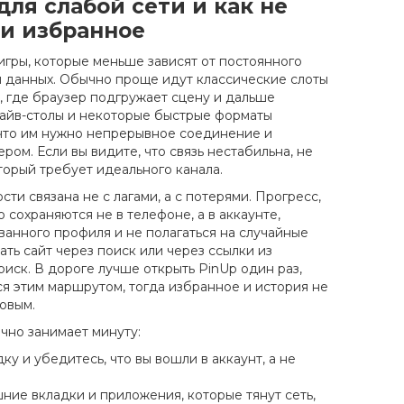
ля слабой сети и как не
 и избранное
игры, которые меньше зависят от постоянного
 данных. Обычно проще идут классические слоты
, где браузер подгружает сцену и дальше
лайв-столы и некоторые быстрые форматы
 что им нужно непрерывное соединение и
ром. Если вы видите, что связь нестабильна, не
торый требует идеального канала.
ти связана не с лагами, а с потерями. Прогресс,
 сохраняются не в телефоне, а в аккаунте,
ванного профиля и не полагаться на случайные
ать сайт через поиск или через ссылки из
иск. В дороге лучше открыть PinUp один раз,
ся этим маршрутом, тогда избранное и история не
ковым.
чно занимает минуту:
ку и убедитесь, что вы вошли в аккаунт, а не
ние вкладки и приложения, которые тянут сеть,