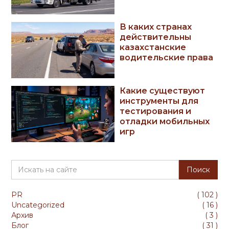
В каких странах
действительны
казахстанские
водительские права
Какие существуют
инструменты для
тестирования и
отладки мобильных
игр
PR
(
102
)
Uncategorized
(
16
)
Архив
(
3
)
Блог
(
31
)