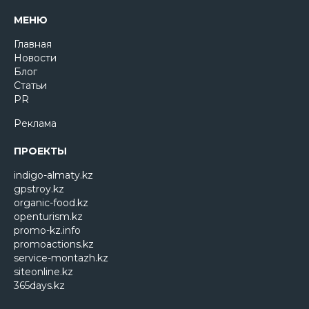
МЕНЮ
Главная
Новости
Блог
Статьи
PR
Реклама
ПРОЕКТЫ
indigo-almaty.kz
gpstroy.kz
organic-food.kz
openturism.kz
promo-kz.info
promoactions.kz
service-montazh.kz
siteonline.kz
365days.kz