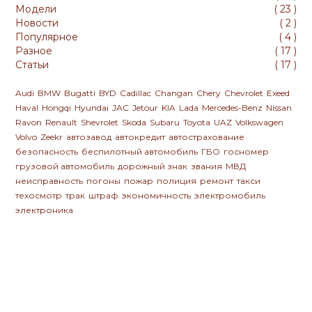
Модели
(
23
)
Новости
(
2
)
Популярное
(
4
)
Разное
(
17
)
Статьи
(
17
)
Audi
BMW
Bugatti
BYD
Cadillac
Changan
Chery
Chevrolet
Exeed
Haval
Hongqi
Hyundai
JAC
Jetour
KIA
Lada
Mercedes-Benz
Nissan
Ravon
Renault
Shevrolet
Skoda
Subaru
Toyota
UAZ
Volkswagen
Volvo
Zeekr
автозавод
автокредит
автострахование
безопасность
беспилотный автомобиль
ГБО
госномер
грузовой автомобиль
дорожный знак
звания
МВД
неисправность
погоны
пожар
полиция
ремонт
такси
техосмотр
трак
штраф
экономичность
электромобиль
электроника