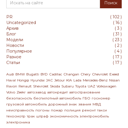
PR
(
102
)
Uncategorized
(
16
)
Архив
(
3
)
Блог
(
31
)
Модели
(
23
)
Новости
(
2
)
Популярное
(
4
)
Разное
(
17
)
Статьи
(
17
)
Audi
BMW
Bugatti
BYD
Cadillac
Changan
Chery
Chevrolet
Exeed
Haval
Hongqi
Hyundai
JAC
Jetour
KIA
Lada
Mercedes-Benz
Nissan
Ravon
Renault
Shevrolet
Skoda
Subaru
Toyota
UAZ
Volkswagen
Volvo
Zeekr
автозавод
автокредит
автострахование
безопасность
беспилотный автомобиль
ГБО
госномер
грузовой автомобиль
дорожный знак
звания
МВД
неисправность
погоны
пожар
полиция
ремонт
такси
техосмотр
трак
штраф
экономичность
электромобиль
электроника