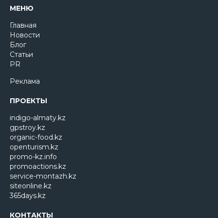
МЕНЮ
Главная
Новости
Блог
Статьи
PR
Реклама
ПРОЕКТЫ
indigo-almaty.kz
gpstroy.kz
organic-food.kz
openturism.kz
promo-kz.info
promoactions.kz
service-montazh.kz
siteonline.kz
365days.kz
КОНТАКТЫ