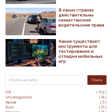
В каких странах
действительны
казахстанские
водительские права
Какие существуют
инструменты для
тестирования и
отладки мобильных
игр
PR
(
102
)
Uncategorized
(
16
)
Архив
(
3
)
Блог
(
31
)