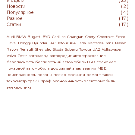
Модели
(
23
)
Новости
(
2
)
Популярное
(
4
)
Разное
(
17
)
Статьи
(
17
)
Audi
BMW
Bugatti
BYD
Cadillac
Changan
Chery
Chevrolet
Exeed
Haval
Hongqi
Hyundai
JAC
Jetour
KIA
Lada
Mercedes-Benz
Nissan
Ravon
Renault
Shevrolet
Skoda
Subaru
Toyota
UAZ
Volkswagen
Volvo
Zeekr
автозавод
автокредит
автострахование
безопасность
беспилотный автомобиль
ГБО
госномер
грузовой автомобиль
дорожный знак
звания
МВД
неисправность
погоны
пожар
полиция
ремонт
такси
техосмотр
трак
штраф
экономичность
электромобиль
электроника