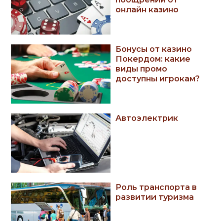
онлайн казино
Бонусы от казино
Покердом: какие
виды промо
доступны игрокам?
Автоэлектрик
Роль транспорта в
развитии туризма