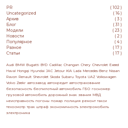
PR
(
102
)
Uncategorized
(
16
)
Архив
(
3
)
Блог
(
31
)
Модели
(
23
)
Новости
(
2
)
Популярное
(
4
)
Разное
(
17
)
Статьи
(
17
)
Audi
BMW
Bugatti
BYD
Cadillac
Changan
Chery
Chevrolet
Exeed
Haval
Hongqi
Hyundai
JAC
Jetour
KIA
Lada
Mercedes-Benz
Nissan
Ravon
Renault
Shevrolet
Skoda
Subaru
Toyota
UAZ
Volkswagen
Volvo
Zeekr
автозавод
автокредит
автострахование
безопасность
беспилотный автомобиль
ГБО
госномер
грузовой автомобиль
дорожный знак
звания
МВД
неисправность
погоны
пожар
полиция
ремонт
такси
техосмотр
трак
штраф
экономичность
электромобиль
электроника