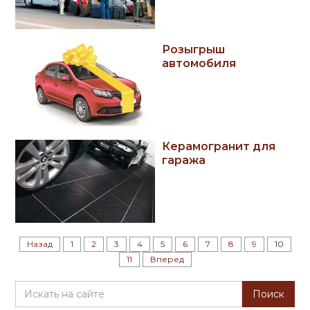
Розыгрыш
автомобиля
Керамогранит для
гаража
Назад
1
2
3
4
5
6
7
8
9
10
11
Вперед