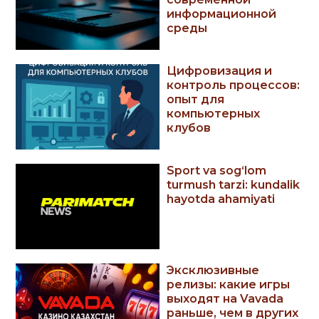
информационной
среды
Цифровизация и
контроль процессов:
опыт для
компьютерных
клубов
Sport va sog‘lom
turmush tarzi: kundalik
hayotda ahamiyati
Эксклюзивные
релизы: какие игры
выходят на Vavada
раньше, чем в других