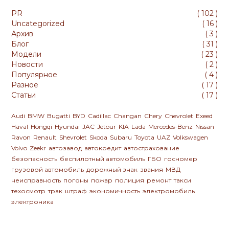
PR
(
102
)
Uncategorized
(
16
)
Архив
(
3
)
Блог
(
31
)
Модели
(
23
)
Новости
(
2
)
Популярное
(
4
)
Разное
(
17
)
Статьи
(
17
)
Audi
BMW
Bugatti
BYD
Cadillac
Changan
Chery
Chevrolet
Exeed
Haval
Hongqi
Hyundai
JAC
Jetour
KIA
Lada
Mercedes-Benz
Nissan
Ravon
Renault
Shevrolet
Skoda
Subaru
Toyota
UAZ
Volkswagen
Volvo
Zeekr
автозавод
автокредит
автострахование
безопасность
беспилотный автомобиль
ГБО
госномер
грузовой автомобиль
дорожный знак
звания
МВД
неисправность
погоны
пожар
полиция
ремонт
такси
техосмотр
трак
штраф
экономичность
электромобиль
электроника