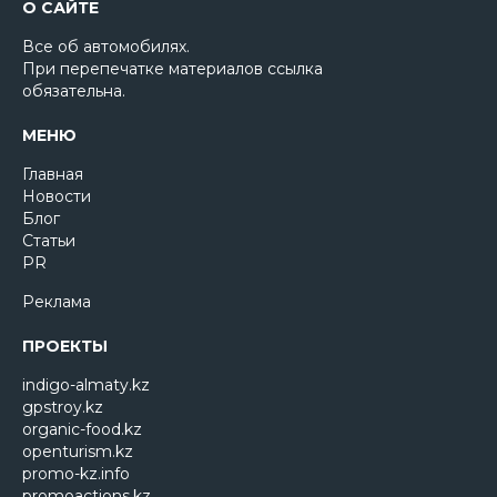
О САЙТЕ
Все об автомобилях.
При перепечатке материалов ссылка
обязательна.
МЕНЮ
Главная
Новости
Блог
Статьи
PR
Реклама
ПРОЕКТЫ
indigo-almaty.kz
gpstroy.kz
organic-food.kz
openturism.kz
promo-kz.info
promoactions.kz