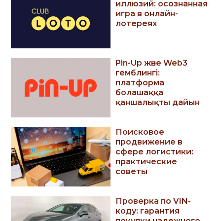
иллюзий: осознанная
игра в онлайн-
лотереях
Pin-Up және Web3
гемблингі:
платформа
болашаққа
қаншалықты дайын
Поисковое
продвижение в
сфере логистики:
практические
советы
Проверка по VIN-
коду: гарантия
покупки надежного