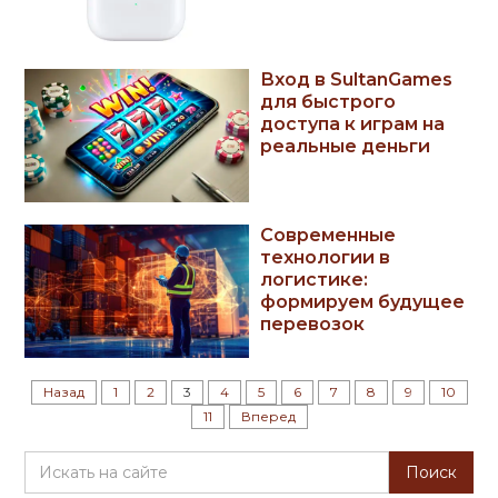
Вход в SultanGames
для быстрого
доступа к играм на
реальные деньги
Современные
технологии в
логистике:
формируем будущее
перевозок
Назад
1
2
3
4
5
6
7
8
9
10
11
Вперед