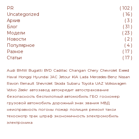
PR
(
102
)
Uncategorized
(
16
)
Архив
(
3
)
Блог
(
31
)
Модели
(
23
)
Новости
(
2
)
Популярное
(
4
)
Разное
(
17
)
Статьи
(
17
)
Audi
BMW
Bugatti
BYD
Cadillac
Changan
Chery
Chevrolet
Exeed
Haval
Hongqi
Hyundai
JAC
Jetour
KIA
Lada
Mercedes-Benz
Nissan
Ravon
Renault
Shevrolet
Skoda
Subaru
Toyota
UAZ
Volkswagen
Volvo
Zeekr
автозавод
автокредит
автострахование
безопасность
беспилотный автомобиль
ГБО
госномер
грузовой автомобиль
дорожный знак
звания
МВД
неисправность
погоны
пожар
полиция
ремонт
такси
техосмотр
трак
штраф
экономичность
электромобиль
электроника