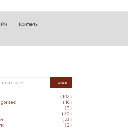
PR
Контакты
(
102
)
gorized
(
16
)
(
3
)
(
30
)
ли
(
23
)
ти
(
2
)