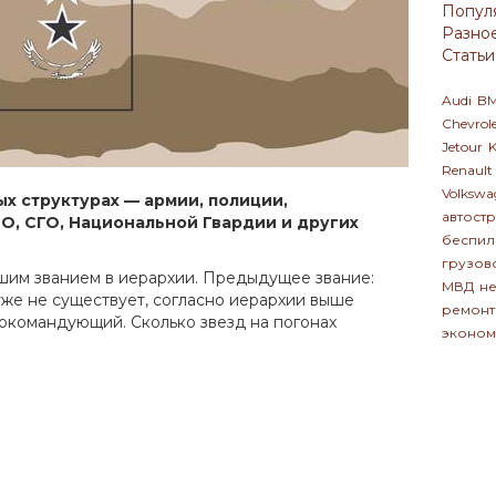
Попул
Разно
Статьи
Audi
B
Chevrol
Jetour
K
Renault
Volkswa
ых структурах — армии, полиции,
автост
МО, СГО, Национальной Гвардии и других
беспил
грузов
шим званием в иерархии. Предыдущее звание:
МВД
не
уже не существует, согласно иерархии выше
ремонт
нокомандующий. Сколько звезд на погонах
эконом