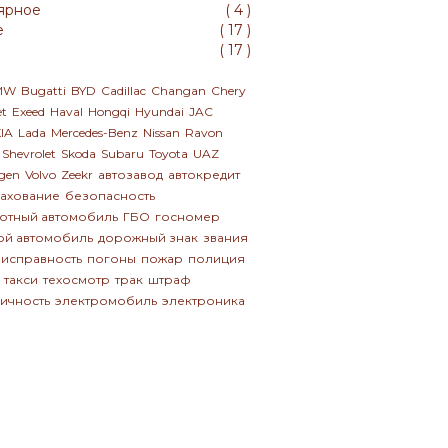
ярное
(
4
)
е
(
17
)
(
17
)
MW
Bugatti
BYD
Cadillac
Changan
Chery
et
Exeed
Haval
Hongqi
Hyundai
JAC
IA
Lada
Mercedes-Benz
Nissan
Ravon
Shevrolet
Skoda
Subaru
Toyota
UAZ
gen
Volvo
Zeekr
автозавод
автокредит
рахование
безопасность
отный автомобиль
ГБО
госномер
ой автомобиль
дорожный знак
звания
исправность
погоны
пожар
полиция
такси
техосмотр
трак
штраф
ичность
электромобиль
электроника