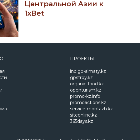
Центральной Азии к
1xBet
Ю
ПРОЕКТЫ
ая
indigo-almaty.kz
сти
gpstroy.kz
organic-food.kz
и
openturism.kz
promo-kz.info
promoactions.kz
ама
service-montazh.kz
siteonline.kz
365days.kz