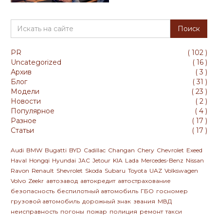
PR
(
102
)
Uncategorized
(
16
)
Архив
(
3
)
Блог
(
31
)
Модели
(
23
)
Новости
(
2
)
Популярное
(
4
)
Разное
(
17
)
Статьи
(
17
)
Audi
BMW
Bugatti
BYD
Cadillac
Changan
Chery
Chevrolet
Exeed
Haval
Hongqi
Hyundai
JAC
Jetour
KIA
Lada
Mercedes-Benz
Nissan
Ravon
Renault
Shevrolet
Skoda
Subaru
Toyota
UAZ
Volkswagen
Volvo
Zeekr
автозавод
автокредит
автострахование
безопасность
беспилотный автомобиль
ГБО
госномер
грузовой автомобиль
дорожный знак
звания
МВД
неисправность
погоны
пожар
полиция
ремонт
такси